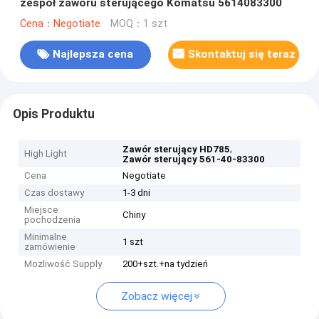
zespół zaworu sterującego Komatsu 5614083300
Cena：Negotiate
MOQ：1 szt
Najlepsza cena
Skontaktuj się teraz
Opis Produktu
,
Zawór sterujący HD785
High Light
Zawór sterujący 561-40-83300
Cena
Negotiate
Czas dostawy
1-3 dni
Miejsce
Chiny
pochodzenia
Minimalne
1 szt
zamówienie
Możliwość Supply
200+szt.+na tydzień
Zobacz więcej