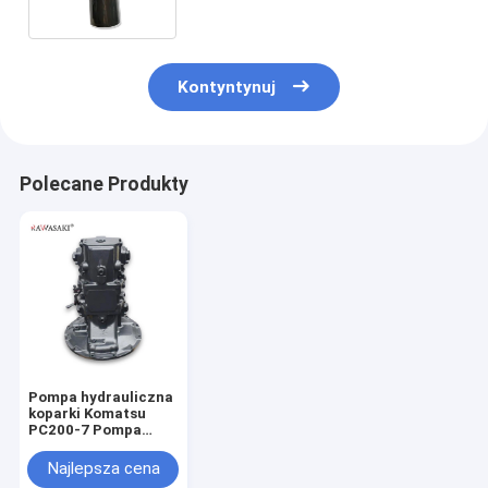
5614083300
Kontyntynuj
Polecane Produkty
Pompa hydrauliczna
koparki Komatsu
PC200-7 Pompa
główna 708-2L-
00300
Najlepsza cena