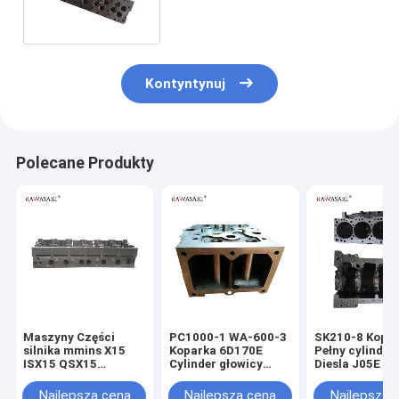
Kontyntynuj
Polecane Produkty
Maszyny Części
PC1000-1 WA-600-3
SK210-8 Kopa
silnika mmins X15
Koparka 6D170E
Pełny cylinder 
ISX15 QSX15
Cylinder głowicy
Diesla J05E
Głowica cylindra
silnika 6240-11-
4962731
1102 6240-11-1101
Najlepsza cena
Najlepsza cena
Najlepsza 