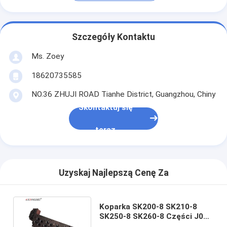
Szczegóły Kontaktu
Ms. Zoey
18620735585
NO.36 ZHUJI ROAD Tianhe District, Guangzhou, Chiny
Skontaktuj się
teraz
Uzyskaj Najlepszą Cenę Za
Koparka SK200-8 SK210-8
SK250-8 SK260-8 Części J05E
Głowica cylindra silnika