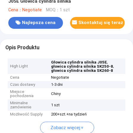
J05E Głowica cylindra silnika
Cena：Negotiate
MOQ：1 szt
Najlepsza cena
Skontaktuj się teraz
Opis Produktu
,
Głowica cylindra silnika J05E
High Light
,
głowica cylindra silnika SK250-8
głowica cylindra silnika SK260-8
Cena
Negotiate
Czas dostawy
1-3 dni
Miejsce
Chiny
pochodzenia
Minimalne
1 szt
zamówienie
Możliwość Supply
200+szt.+na tydzień
Zobacz więcej