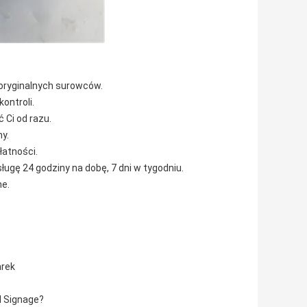
 oryginalnych surowców.
ontroli.
Ci od razu.
y.
łatności.
ługę 24 godziny na dobę, 7 dni w tygodniu.
ne.
arek
l Signage?