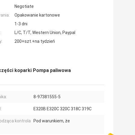
Negotiate
ania:
Opakowanie kartonowe
1-3 dni
:
L/C, T/T, Western Union, Paypal
y:
200+szt.+na tydzień
zęści koparki Pompa paliwowa
nika:
8-97381555-5
:
E320B E320C 320C 318C 319C
dząca kontrola
Pod warunkiem, że