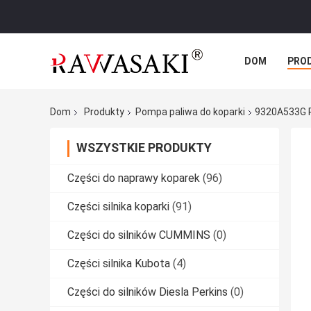
DOM
PRO
SPRAWY
Dom
Produkty
Pompa paliwa do koparki
9320A533G P
WSZYSTKIE PRODUKTY
Części do naprawy koparek
(96)
Części silnika koparki
(91)
Części do silników CUMMINS
(0)
Części silnika Kubota
(4)
Części do silników Diesla Perkins
(0)