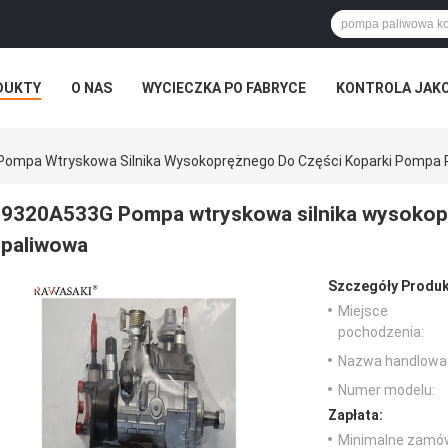
DUKTY
O NAS
WYCIECZKA PO FABRYCE
KONTROLA JAK
ompa Wtryskowa Silnika Wysokoprężnego Do Części Koparki Pompa 
9320A533G Pompa wtryskowa silnika wysokop
paliwowa
Szczegóły Produk
Miejsce
pochodzenia:
Nazwa handlowa
Numer modelu:
Zapłata:
Minimalne zamów