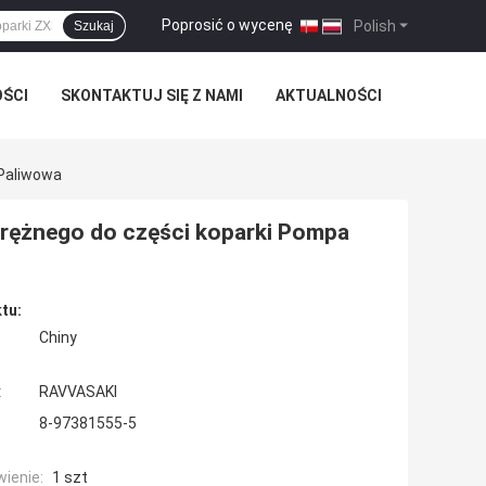
Poprosić o wycenę
|
Polish
Szukaj
OŚCI
SKONTAKTUJ SIĘ Z NAMI
AKTUALNOŚCI
Paliwowa
rężnego do części koparki Pompa
tu:
Chiny
:
RAVVASAKI
8-97381555-5
ienie:
1 szt