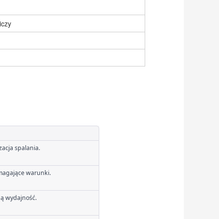
iczy
acja spalania.
magające warunki.
ną wydajność.