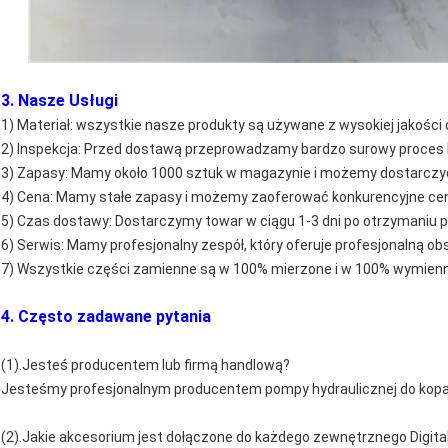
3. Nasze Usługi
1) Materiał: wszystkie nasze produkty są używane z wysokiej jakości
2) Inspekcja: Przed dostawą przeprowadzamy bardzo surowy proces k
3) Zapasy: Mamy około 1000 sztuk w magazynie i możemy dostarczyć 
4) Cena: Mamy stałe zapasy i możemy zaoferować konkurencyjne cen
5) Czas dostawy: Dostarczymy towar w ciągu 1-3 dni po otrzymaniu p
6) Serwis: Mamy profesjonalny zespół, który oferuje profesjonalną obs
7) Wszystkie części zamienne są w 100% mierzone i w 100% wymien
4. Często zadawane pytania
(1).Jesteś producentem lub firmą handlową?
Jesteśmy profesjonalnym producentem pompy hydraulicznej do kop
(2).Jakie akcesorium jest dołączone do każdego zewnętrznego Digita