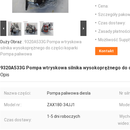
Cena:
Szczegóły pakow
Czas dostawy:
Zasady płatności
Możliwość Suppl
Duży Obraz :
9320A533G Pompa wtryskowa
silnika wysokoprężnego do części koparki
Kontakt
Pompa paliwowa
9320A533G Pompa wtryskowa silnika wysokoprężnego do c
Opis
Nazwa części:
Pompa paliwowa diesla
Nr sil
Model nr::
ZAX180-34JJ1
Model
1-5 dni roboczych
Wycho
Czas dostawy:
wideo: