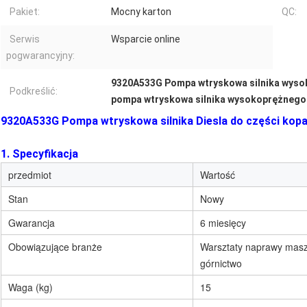
Pakiet:
Mocny karton
QC:
Serwis
Wsparcie online
pogwarancyjny:
9320A533G Pompa wtryskowa silnika wys
Podkreślić:
pompa wtryskowa silnika wysokoprężnego
9320A533G Pompa wtryskowa silnika Diesla do części kop
1. Specyfikacja
przedmiot
Wartość
Stan
Nowy
Gwarancja
6 miesięcy
Obowiązujące branże
Warsztaty naprawy masz
górnictwo
Waga (kg)
15