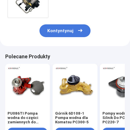
Maszyny budowlane Części
silnika
Kontyntynuj
Polecane Produkty
PU086TI Pompa
Górnik 6D108-1
Pompy wodne 
wodna do części
Pompa wodna dla
Silnik Do PC20
zamiennych do
Komatsu PC300-5
PC220-7
koparek Doosan