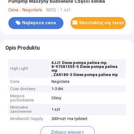
Pumpmp Maszyny budowlane Części silnika
Cena：Negotiate
MOQ：1 szt
Najlepsza cena
Skontaktuj się teraz
Opis Produktu
,
4JJ1 Diese pompa paliwa mp
8-97381555-5 Diese pompa paliwa
High Light
mp
,
ZAX180-3 Diese pompa paliwa mp
Cena
Negotiate
Czas dostawy
1-3 dni
Miejsce
Chiny
pochodzenia
Minimalne
1 szt
zamówienie
Możliwość Supply
200+szt.+na tydzień
Zobacz więcej