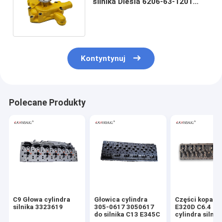
silnika Diesla 6206-63-1201
Części do maszyn
budowlanych
Kontyntynuj
Polecane Produkty
C9 Głowa cylindra
Głowica cylindra
Części koparki
silnika 3323619
305-0617 3050617
E320D C6.4 Gł
do silnika C13 E345C
cylindra silnik
7644 2977644