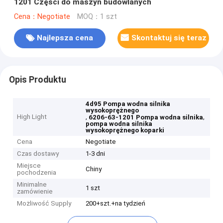
1201 Części do maszyn budowlanych
Cena：Negotiate
MOQ：1 szt
Najlepsza cena
Skontaktuj się teraz
Opis Produktu
4d95 Pompa wodna silnika
wysokoprężnego
High Light
,
,
6206-63-1201 Pompa wodna silnika
pompa wodna silnika
wysokoprężnego koparki
Cena
Negotiate
Czas dostawy
1-3 dni
Miejsce
Chiny
pochodzenia
Minimalne
1 szt
zamówienie
Możliwość Supply
200+szt.+na tydzień