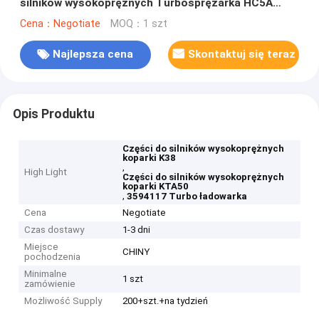
silników wysokoprężnych Turbosprężarka HC5A
3594117
Cena：Negotiate
MOQ：1 szt
Najlepsza cena
Skontaktuj się teraz
Opis Produktu
Części do silników wysokoprężnych
koparki K38
,
High Light
Części do silników wysokoprężnych
koparki KTA50
,
3594117 Turbo ładowarka
Cena
Negotiate
Czas dostawy
1-3 dni
Miejsce
CHINY
pochodzenia
Minimalne
1 szt
zamówienie
Możliwość Supply
200+szt.+na tydzień