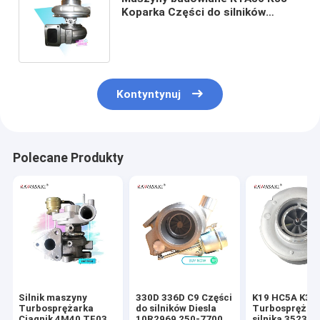
Koparka Części do silników
wysokoprężnych Turbosprężarka
HC5A 3594117
Kontyntynuj
Polecane Produkty
Silnik maszyny
330D 336D C9 Części
K19 HC5A K38
Turbosprężarka
do silników Diesla
Turbosprężar
Ciągnik 4M40 TF035
10R2969 250-7700
silnika 352385