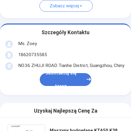
Zobacz więcej
Szczegóły Kontaktu
Ms. Zoey
18620735585
NO.36 ZHUJI ROAD Tianhe District, Guangzhou, Chiny
Skontaktuj się
teraz
Uzyskaj Najlepszą Cenę Za
Maszyny budowlane KTA50 K38