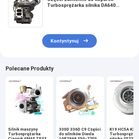
Turbosprężarka silnika DA640
OM442LA 0M422 1153279706425
53279706201 53279706203
53279706206
Kontyntynuj
Polecane Produkty
Silnik maszyny
330D 336D C9 Części
K19 HC5A K38
Turbosprężarka
do silników Diesla
Turbosprężar
Ciągnik 4M40 TF035
10R2969 250-7700
silnika 352385