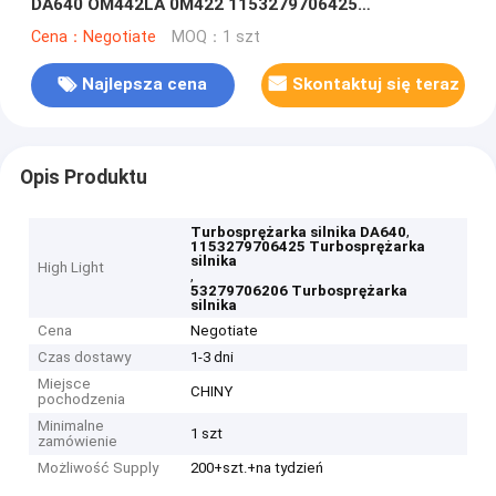
DA640 OM442LA 0M422 1153279706425
53279706201 53279706203 53279706206
Cena：Negotiate
MOQ：1 szt
Najlepsza cena
Skontaktuj się teraz
Opis Produktu
,
Turbosprężarka silnika DA640
1153279706425 Turbosprężarka
silnika
High Light
,
53279706206 Turbosprężarka
silnika
Cena
Negotiate
Czas dostawy
1-3 dni
Miejsce
CHINY
pochodzenia
Minimalne
1 szt
zamówienie
Możliwość Supply
200+szt.+na tydzień