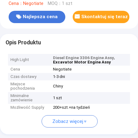
Cena：Negotiate
MOQ：1 szt
Najlepsza cena
Skontaktuj się teraz
Opis Produktu
,
Diesel Engine 3306 Engine Assy
High Light
Excavator Motor Engine Assy
Cena
Negotiate
Czas dostawy
1-3 dni
Miejsce
Chiny
pochodzenia
Minimalne
1 szt
zamówienie
Możliwość Supply
200+szt.+na tydzień
Zobacz więcej