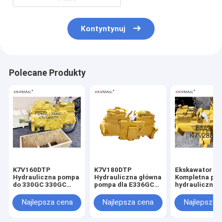
Kontyntynuj
Polecane Produkty
K7V160DTP
K7V180DTP
Ekskawator E
Hydrauliczna pompa
Hydrauliczna główna
Kompletna po
do 330GC 330GC
pompa dla E336GC
hydrauliczna
E326GC Główna
E345GC
K7V280DTP dl
pompa koparki
Najlepsza cena
Najlepsza cena
Najlepsza 