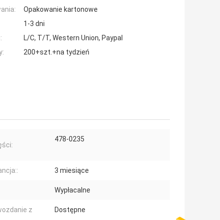
ania:
Opakowanie kartonowe
1-3 dni
:
L/C, T/T, Western Union, Paypal
y:
200+szt.+na tydzień
478-0235
ęści:
ncja::
3 miesiące
Wypłacalne
ozdanie z
Dostępne