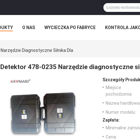
DUKTY
O NAS
WYCIECZKA PO FABRYCE
KONTROLA JAK
Narzędzie Diagnostyczne Silnika Dla
Detektor 478-0235 Narzędzie diagnostyczne sil
Szczegóły Produk
Miejsce
pochodzenia:
Nazwa handlowa
Numer modelu:
Zapłata:
Minimalne zamów
Cena: