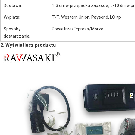
Dostawa:
1-3 dni w przypadku zapasów, 5-10 dni w
Wypłata:
T/T, Western Union, Paysend, LC itp.
Sposoby
Powietrze/Express/Morze
dostarczania:
2. Wyświetlacz produktu