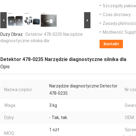
Szczegóły pakow
Czas dostawy:
Zasady płatności
Możliwość Suppl
Duży Obraz :
Detektor 478-0235 Narzędzie
diagnostyczne silnika dla
Kontakt
Detektor 478-0235 Narzędzie diagnostyczne silnika dla
Opis
Narzędzie diagnostyczne Detector
Nazwa części:
Nr cz
478-0235
Waga:
3 kg
Gwara
Dyby:
- Tak, tak.
OEM:
1 szt
Spraw
MOQ: