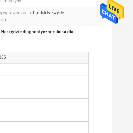
ia maszyny:
aj wprowadzania
Produkty zwykłe
otu:
,
Narzędzie diagnostyczne silnika dla
235