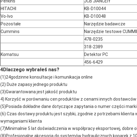
Perkins
JCB JIANCEIY
HITACHI
KB-D10044
Vo-lvo
KB-D10048
Pozostałe
Narzędzie badawcze
Cummins
Narzędzie testowe CUMM
478-0235
318-2389
Komatsu
Detektor PC
456-6429
4Dlaczego wybrałeś nas?
(1)24godzinne konsultacje i komunikacja online
(2) Duże zapasy jednego produktu
(3)Gwarantowana jest jakość produktu
4) Korzyść w porównaniu cen produktów z cenami innych dostawców
(5)Posiada dokładne dane dotyczące zapytania o numer części marki
(6) Czas dostawy produktu jest szybki, zgodnie z potrzebami klienta
wymaganiami klienta
(7)Minimalnie 5 lat doświadczenia w współpracy eksportowej, dobre ob
(8)Profesjonalne akcesoria do systemów hydraulicznych koparek z 