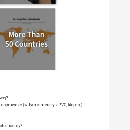
owej?
aprawcze (w tym materiały z PVC, klej itp.).
rych chcemy?