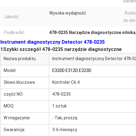
badan
Wysoka wydajność
Rodz
Jakość:
do obr
Podkreślić:
478-0235 Narzędzie diagnostyczne silnika
Instrument diagnostyczny Detector 478-0235
1Szybki szczegół 478-0235 narzędzie diagnostyczne
Nazwa produktu:
Instrument diagnostyczny Detector 478-0
Model:
E320D E312D E323D
Słowo kluczowe:
Kontroler C6.4
część NO:
478-0235
MOQ:
1 sztuk
W magazynie:
- Tak, proszę.
Gwarancja:
3-6 miesięcy