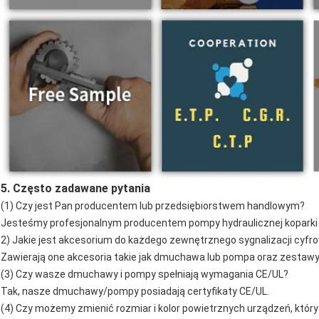
5. Często zadawane pytania
(1) Czy jest Pan producentem lub przedsiębiorstwem handlowym?
Jesteśmy profesjonalnym producentem pompy hydraulicznej koparki
2) Jakie jest akcesorium do każdego zewnętrznego sygnalizacji cyfr
Zawierają one akcesoria takie jak dmuchawa lub pompa oraz zestawy n
(3) Czy wasze dmuchawy i pompy spełniają wymagania CE/UL?
Tak, nasze dmuchawy/pompy posiadają certyfikaty CE/UL.
(4) Czy możemy zmienić rozmiar i kolor powietrznych urządzeń, któ