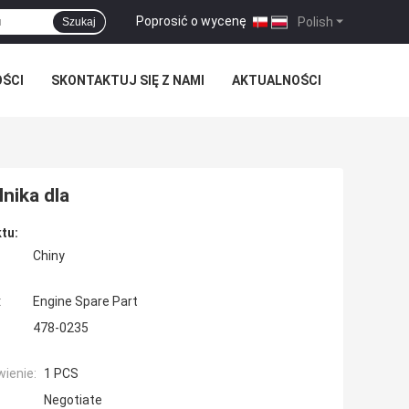
Poprosić o wycenę
|
Polish
Szukaj
OŚCI
SKONTAKTUJ SIĘ Z NAMI
AKTUALNOŚCI
nika dla
tu:
Chiny
:
Engine Spare Part
478-0235
ienie:
1 PCS
Negotiate